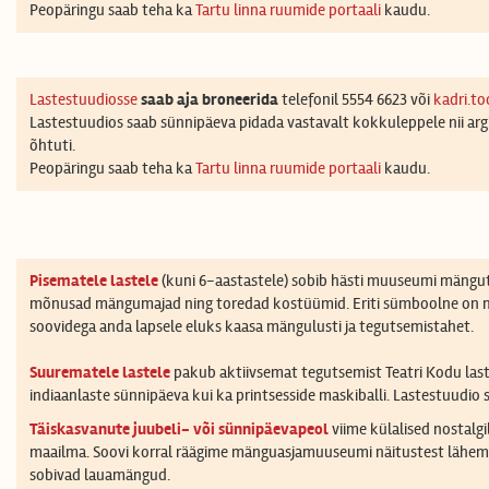
Peopäringu saab teha ka
Tartu linna ruumide portaali
kaudu.
Lastestuudiosse
saab aja broneerida
telefonil 5554 6623 või
kadri.t
Lastestuudios saab sünnipäeva pidada vastavalt kokkuleppele nii arg
õhtuti.
Peopäringu saab teha ka
Tartu linna ruumide portaali
kaudu.
Pisematele lastele
(kuni 6-aastastele) sobib hästi muuseumi mängutu
mõnusad mängumajad ning toredad kostüümid. Eriti sümboolne on m
soovidega anda lapsele eluks kaasa mängulusti ja tegutsemistahet.
Suurematele lastele
pakub aktiivsemat tegutsemist Teatri Kodu lastes
indiaanlaste sünnipäeva kui ka printsesside maskiballi. Lastestuudio 
Täiskasvanute juubeli- või sünnipäevapeol
viime külalised nostalgi
maailma. Soovi korral räägime mänguasjamuuseumi näitustest lähemalt
sobivad lauamängud.