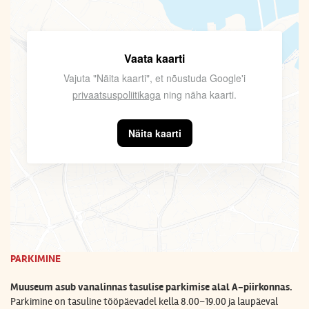
Vaata kaarti
Vajuta "Näita kaarti", et nõustuda Google'i
privaatsuspoliitikaga
ning näha kaarti.
Näita kaarti
PARKIMINE
Muuseum asub vanalinnas tasulise parkimise alal A-piirkonnas.
Parkimine on tasuline
tööpäevadel kella 8.00–19.00 ja laupäeval