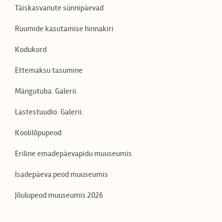
Täiskasvanute sünnipäevad
Ruumide kasutamise hinnakiri
Kodukord
Ettemaksu tasumine
Mängutuba. Galerii.
Lastestuudio. Galerii.
Koolilõpupeod
Eriline emadepäevapidu muuseumis
Isadepäeva peod muuseumis
Jõulupeod muuseumis 2026
EN
LV
RU
FI
DE
ES