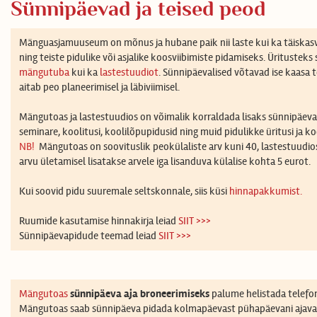
Sünnipäevad ja teised peod
Mänguasjamuuseum on mõnus ja hubane paik nii laste kui ka täiska
ning teiste pidulike või asjalike koosviibimiste pidamiseks. Üritusteks
mängutuba
kui ka
lastestuudiot
. Sünnipäevalised võtavad ise kaasa
aitab peo planeerimisel ja läbiviimisel.
Mängutoas ja lastestuudios on võimalik korraldada lisaks sünnipäeva
seminare, koolitusi, koolilõpupidusid ning muid pidulikke üritusi ja koo
NB!
Mängutoas on soovituslik peokülaliste arv kuni 40, lastestuudios
arvu ületamisel lisatakse arvele iga lisanduva külalise kohta 5 eurot.
Kui soovid pidu suuremale seltskonnale, siis küsi
hinnapakkumist.
Ruumide kasutamise hinnakirja leiad
SIIT >>>
Sünnipäevapidude teemad leiad
SIIT >>>
Mängutoas
sünnipäeva
aja broneerimiseks
palume helistada telefon
Mängutoas saab sünnipäeva pidada kolmapäevast pühapäevani ajavah