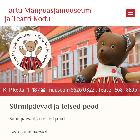
Tartu Mänguasjamuuseum
ja Teatri Kodu
K-P kella 11-18
muuseum 5626 0822 , teater 5681 8895
/
Sünnipäevad ja teised peod
Sünnipäevad ja teised peod
Laste sünnipäevad