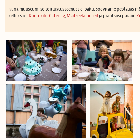
Kuna muuseum ise toitlustusteenust ei paku, soovitame peolauas m
kelleks on
Koorekiht Catering
,
Maitseelamused
ja prantsusepärane
K