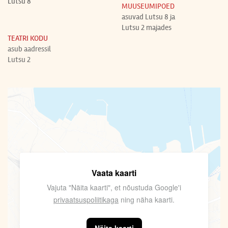
Lutsu 8
MUUSEUMIPOED
asuvad Lutsu 8 ja
Lutsu 2 majades
TEATRI KODU
asub aadressil
Lutsu 2
Vaata kaarti
Vajuta "Näita kaarti", et nõustuda Google'i
privaatsuspoliitikaga
ning näha kaarti.