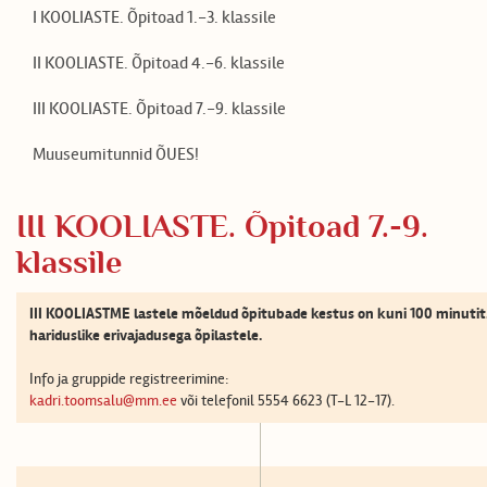
I KOOLIASTE. Õpitoad 1.-3. klassile
II KOOLIASTE. Õpitoad 4.-6. klassile
III KOOLIASTE. Õpitoad 7.-9. klassile
Muuseumitunnid ÕUES!
III KOOLIASTE. Õpitoad 7.-9.
klassile
III KOOLIASTME lastele mõeldud õpitubade kestus on kuni 100 minutit
hariduslike erivajadusega õpilastele.
Info ja gruppide registreerimine:
kadri.toomsalu@mm.ee
või telefonil 5554 6623 (T-L 12-17).
EN
LV
RU
FI
DE
ES