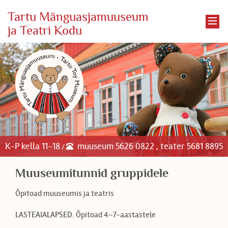
Tartu Mänguasjamuuseum
ja Teatri Kodu
K-P kella 11-18
muuseum 5626 0822 , teater 5681 8895
/
Muuseumitunnid gruppidele
Õpitoad muuseumis ja teatris
LASTEAIALAPSED. Õpitoad 4–7-aastastele