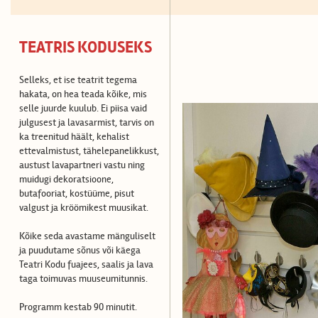
TEATRIS KODUSEKS
Selleks, et ise teatrit tegema
hakata, on hea teada kõike, mis
selle juurde kuulub. Ei piisa vaid
julgusest ja lavasarmist, tarvis on
ka treenitud häält, kehalist
ettevalmistust, tähelepanelikkust,
austust lavapartneri vastu ning
muidugi dekoratsioone,
butafooriat, kostüüme, pisut
valgust ja kröömikest muusikat.
Kõike seda avastame mänguliselt
ja puudutame sõnus või käega
Teatri Kodu fuajees, saalis ja lava
taga toimuvas muuseumitunnis.
Programm kestab 90 minutit.