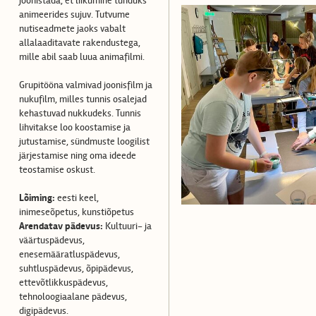
joonistada, et liikumine tunduks
animeerides sujuv. Tutvume
nutiseadmete jaoks vabalt
allalaaditavate rakendustega,
mille abil saab luua animafilmi.
Grupitööna valmivad joonisfilm ja
nukufilm, milles tunnis osalejad
kehastuvad nukkudeks. Tunnis
lihvitakse loo koostamise ja
jutustamise, sündmuste loogilist
järjestamise ning oma ideede
teostamise oskust.
Lõiming:
eesti keel,
inimeseõpetus, kunstiõpetus
Arendatav pädevus:
Kultuuri- ja
väärtuspädevus,
enesemääratluspädevus,
suhtluspädevus, õpipädevus,
ettevõtlikkuspädevus,
tehnoloogiaalane pädevus,
digipädevus.