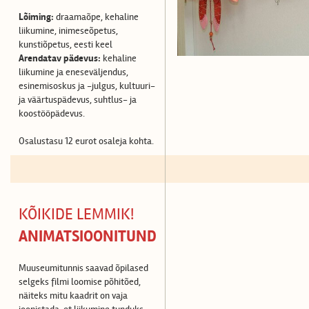
Lõiming:
draamaõpe, kehaline
liikumine, inimeseõpetus,
kunstiõpetus, eesti keel
Arendatav pädevus:
kehaline
liikumine ja eneseväljendus,
esinemisoskus ja -julgus, kultuuri-
ja väärtuspädevus, suhtlus- ja
koostööpädevus.
Osalustasu 12 eurot osaleja kohta.
KÕIKIDE LEMMIK!
ANIMATSIOONITUND
Muuseumitunnis saavad õpilased
selgeks filmi loomise põhitõed,
näiteks mitu kaadrit on vaja