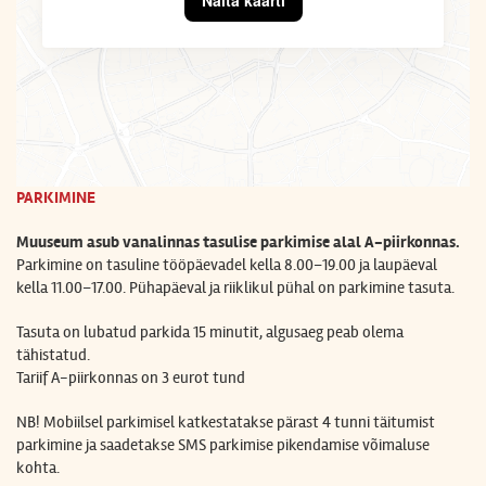
Näita kaarti
PARKIMINE
Muuseum asub vanalinnas tasulise parkimise alal A-piirkonnas.
Parkimine on tasuline
tööpäevadel kella 8.00–19.00 ja laupäeval
kella 11.00–17.00. Pühapäeval ja riiklikul pühal on parkimine tasuta.
Tasuta on lubatud parkida 15 minutit, algusaeg peab olema
tähistatud.
Tariif A-piirkonnas on
3 eurot tund
NB! Mobiilsel parkimisel katkestatakse pärast 4 tunni täitumist
parkimine ja saadetakse SMS parkimise pikendamise võimaluse
kohta.