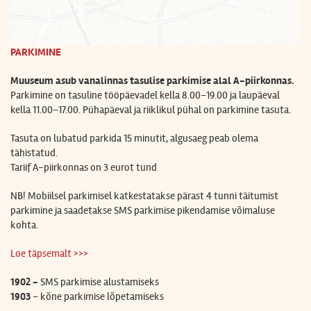
PARKIMINE
Muuseum asub vanalinnas tasulise parkimise alal A-piirkonnas.
Parkimine on tasuline
tööpäevadel kella 8.00–19.00 ja laupäeval
kella 11.00–17.00. Pühapäeval ja riiklikul pühal on parkimine tasuta.
Tasuta on lubatud parkida 15 minutit, algusaeg peab olema
tähistatud.
Tariif A-piirkonnas on
3 eurot tund
NB! Mobiilsel parkimisel katkestatakse pärast 4 tunni täitumist
parkimine ja saadetakse SMS parkimise pikendamise võimaluse
kohta.
Loe täpsemalt >>>
1902 -
SMS parkimise alustamiseks
1903
– kõne parkimise lõpetamiseks