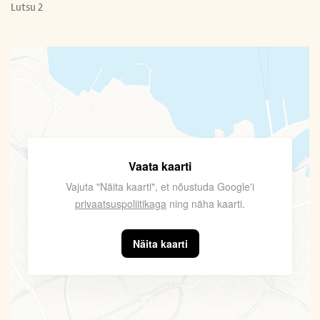
Lutsu 2
Vaata kaarti
Vajuta "Näita kaarti", et nõustuda Google'i
privaatsuspoliitikaga
ning näha kaarti.
Näita kaarti