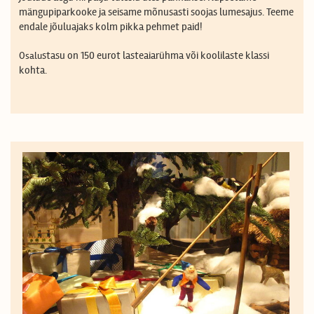
mängupiparkooke ja seisame mõnusasti soojas lumesajus. Teeme
endale jõuluajaks kolm pikka pehmet paid!
stasu on 150 eurot lasteaiarühma või koolilaste klassi
Osalu
kohta.