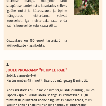
otsimise mängu, muugime lahti
salapärase aardekirstu, kasutades selleks
igaühe nutti ja käteosavust ja õpime
mängutoas meisterdama vahvat
kuuseehet. Iga meisterdaja saab enda
valmis kuuseehte koju kaasa võtta.
Osalustasu on 150 eurot lasteaiarühma
või koolilaste klassi kohta.
2.
JÕULUPROGRAMM "PEHMED PAID"
Sobilik vanusele 4–6
Kestus umbes 45 minutit, lisandub mänguaeg 15 minutit.
Koos avastades rullub meie hiilimisrajal lahti jõululugu, milles
lapsed käpiknukkude abiga ise tegelasi kehastavad. Lugu
tutvustab jõulutraditsioone ning ühtlasi saame teada, miks
jõulude aegu nii palju tulesid üles pannakse. Küpsetame