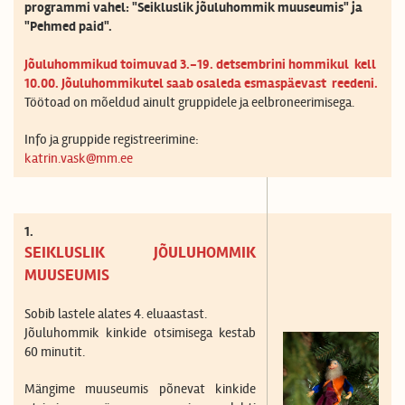
programmi vahel: "Seikluslik jõuluhommik muuseumis" ja
"Pehmed paid".
Jõuluhommikud toimuvad 3.-19. detsembrini hommikul kell
10.00. Jõuluhommikutel saab osaleda esmaspäevast reedeni.
Töötoad on mõeldud ainult gruppidele ja eelbroneerimisega.
Info ja gruppide registreerimine:
katrin.vask@mm.ee
1.
SEIKLUSLIK JÕULUHOMMIK
MUUSEUMIS
Sobib lastele alates 4. eluaastast.
Jõuluhommik kinkide otsimisega kestab
60 minutit.
Mängime muuseumis põnevat kinkide