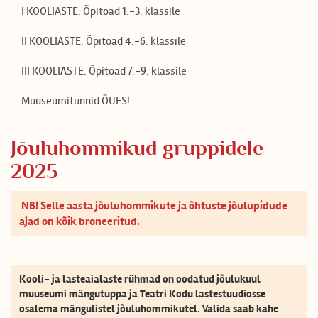
I KOOLIASTE. Õpitoad 1.-3. klassile
II KOOLIASTE. Õpitoad 4.-6. klassile
III KOOLIASTE. Õpitoad 7.-9. klassile
Muuseumitunnid ÕUES!
Jõuluhommikud gruppidele
2025
NB! Selle aasta jõuluhommikute ja õhtuste jõulupidude
ajad on kõik broneeritud.
Kooli- ja lasteaialaste rühmad on oodatud jõulukuul
EN
LV
RU
FI
DE
ES
muuseumi mängutuppa ja Teatri Kodu lastestuudiosse
osalema mängulistel jõuluhommikutel. Valida saab kahe