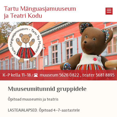
Tartu Mänguasjamuuseum
ja Teatri Kodu
K-P kella 11-18
muuseum 5626 0822 , teater 5681 8895
/
Muuseumitunnid gruppidele
Õpitoad muuseumis ja teatris
LASTEAIALAPSED. Õpitoad 4–7-aastastele