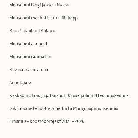
Muuseumi blogi ja karu Nässu
Muuseumi maskott karu Lillekäpp
Koostööauhind Aukaru
Muuseumi ajaloost
Muuseumi raamatud
Kogude kasutamine
Annetajale
Keskkonnahoiu ja jätkusuutlikkuse põhimõtted muuseumis
Isikuandmete töötlemine Tartu Mänguasjamuuseumis
Erasmus+ koostööprojekt 2025–2026
EN
LV
RU
FI
DE
ES