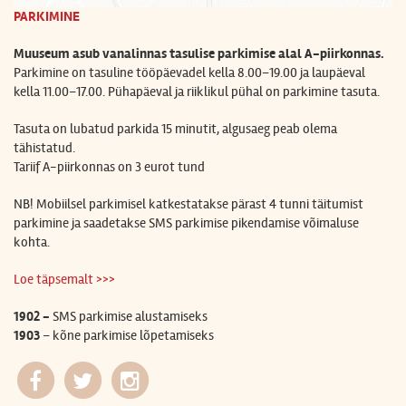
PARKIMINE
Muuseum asub vanalinnas tasulise parkimise alal A-piirkonnas.
Parkimine on tasuline
tööpäevadel kella 8.00–19.00 ja laupäeval
kella 11.00–17.00. Pühapäeval ja riiklikul pühal on parkimine tasuta.
Tasuta on lubatud parkida 15 minutit, algusaeg peab olema
tähistatud.
Tariif A-piirkonnas on
3 eurot tund
NB! Mobiilsel parkimisel katkestatakse pärast 4 tunni täitumist
parkimine ja saadetakse SMS parkimise pikendamise võimaluse
kohta.
Loe täpsemalt >>>
1902 -
SMS parkimise alustamiseks
1903
– kõne parkimise lõpetamiseks