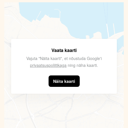
Vaata kaarti
Vajuta "Näita kaarti", et nõustuda Google'i
privaatsuspoliitikaga
ning näha kaarti.
Näita kaarti