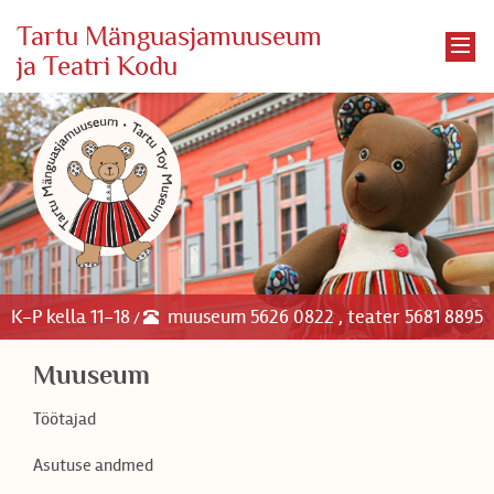
Tartu Mänguasjamuuseum
ja Teatri Kodu
K-P kella 11-18
muuseum 5626 0822 , teater 5681 8895
/
Muuseum
Töötajad
Asutuse andmed