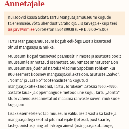
Annetajale
Kui soovid kaasa aidata Tartu Mänguasjamuuseumi kogude
täienemisele, võta ühendust varahoidja Liis Järvega e-kirja teel
liis.jarv@mm.ee
või telefonil 56489938 (E-R kl 9.00-17.00)
Tartu Mänguasjamuuseum kogub eelkõige Eestis kasutusel
olnud mänguasju ja nukke.
Muuseumi kogud täienevad peamiselt inimeste ja asutuste poolt
muuseumile annetatud esemetest. Suuremate annetustena on
muuseumisse jõudnud näiteks Vladimir Sapožnini rohkem kui
800 esemest koosnev mänguasjakollektsioon, asutuste „Salvo”,
„Norma” ja „Estiko” tootenäidistena kogutud
mänguasjakollektsioonid, Tartu „Tõrukese” lasteaia 1960.-1990.
aastate laua- ja õppemängude metoodiline kogu, Tartu „Zonta”
klubi vahendusel annetatud maailma rahvaste suveniirnukkude
kogu jpm.
Lisaks esemetele võtab muuseum valikuliselt vastu ka laste ja
mänguasjadega seotud pildimaterjale (fotosid, postkaarte,
lastejoonistusi) ning arhiivkogu ainest (mänguasjakatalooge,