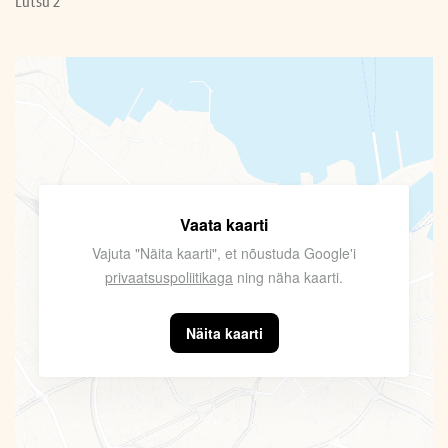
Lutsu 2
Vaata kaarti
Vajuta "Näita kaarti", et nõustuda Google'i
privaatsuspoliitikaga
ning näha kaarti.
Näita kaarti