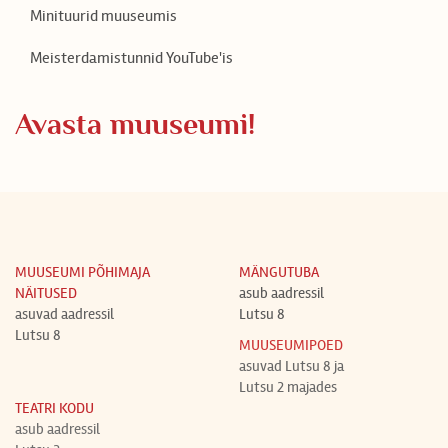
Minituurid muuseumis
Meisterdamistunnid YouTube'is
Avasta muuseumi!
MUUSEUMI PÕHIMAJA
MÄNGUTUBA
NÄITUSED
asub aadressil
asuvad aadressil
Lutsu 8
Lutsu 8
MUUSEUMIPOED
asuvad Lutsu 8 ja
Lutsu 2 majades
EN
LV
RU
FI
DE
ES
TEATRI KODU
asub aadressil