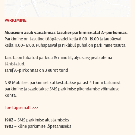
PARKIMINE
Muuseum asub vanalinnas tasulise parkimise alal A-piirkonnas.
Parkimine on tasuline
tööpäevadel kella 8.00–19.00 ja laupäeval
kella 11.00–17.00. Pühapäeval ja riiklikul pühal on parkimine tasuta.
Tasuta on lubatud parkida 15 minutit, algusaeg peab olema
tähistatud.
Tariif A-piirkonnas on
3 eurot tund
NB! Mobiilsel parkimisel katkestatakse pärast 4 tunni täitumist
parkimine ja saadetakse SMS parkimise pikendamise võimaluse
kohta.
Loe täpsemalt >>>
1902 -
SMS parkimise alustamiseks
1903
– kõne parkimise lõpetamiseks