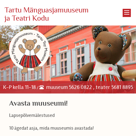
Tartu Mänguasjamuuseum
ja Teatri Kodu
K-P kella 11-18
muuseum 5626 0822 , teater 5681 8895
/
Avasta muuseumi!
Lapsepõlvemälestused
10 ägedat asja, mida muuseumis avastada!