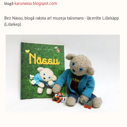
karunassu.blogspot.com
blogā
Bez Nässu, blogā raksta arī muzeja talismans - lācenīte Lillekäpp
(Lillekep).