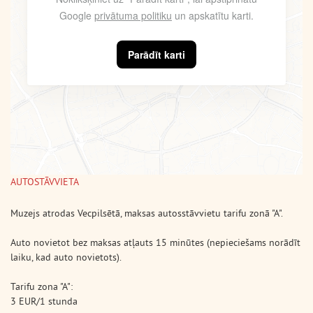
Google
privātuma politiku
un apskatītu karti.
Parādīt karti
AUTOSTĀVVIETA
Muzejs atrodas Vecpilsētā, maksas autosstāvvietu tarifu zonā "A".
Auto novietot bez maksas atļauts 15 minūtes (nepieciešams norādīt
laiku, kad auto novietots).
Tarifu zona "A":
3 EUR/1 stunda