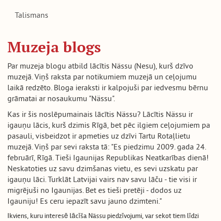
ET
EN
RU
FI
DE
ES
Talismans
Muzeja blogs
Par muzeja blogu atbild lācītis Nässu (Nesu), kurš dzīvo
muzejā. Viņš raksta par notikumiem muzejā un ceļojumu
laikā redzēto. Bloga ieraksti ir kalpojuši par iedvesmu bērnu
grāmatai ar nosaukumu "Nässu".
Kas ir šis noslēpumainais lācītis Nässu? Lācītis Nässu ir
igauņu lācis, kurš dzimis Rīgā, bet pēc ilgiem ceļojumiem pa
pasauli, visbeidzot ir apmeties uz dzīvi Tartu Rotaļlietu
muzejā. Viņš par sevi raksta tā: "Es piedzimu 2009. gada 24.
februārī, Rīgā. Tieši Igaunijas Republikas Neatkarības dienā!
Neskatoties uz savu dzimšanas vietu, es sevi uzskatu par
igauņu lāci. Turklāt Latvijai vairs nav savu lāču - tie visi ir
migrējuši no Igaunijas. Bet es tieši pretēji - dodos uz
Igauniju! Es ceru iepazīt savu jauno dzimteni."
Ikviens, kuru interesē lācīša Nässu piedzīvojumi, var sekot tiem līdzi