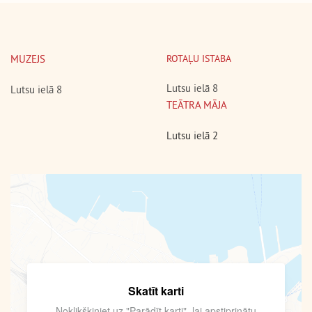
MUZEJS
ROTAĻU ISTABA
Lutsu ielā 8
Lutsu ielā 8
TEĀTRA MĀJA
Lutsu ielā 2
Skatīt karti
Noklikšķiniet uz "Parādīt karti", lai apstiprinātu