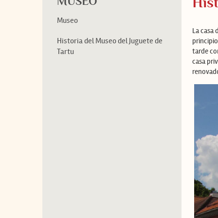
MUSEO
His
Museo
La casa 
Historia del Museo del Juguete de
principio
Tartu
tarde co
casa pri
renovado